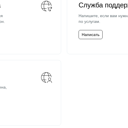
а
Служба поддер
мя
Напишите, если вам нужн
он.
по услугам.
Написать
ена,